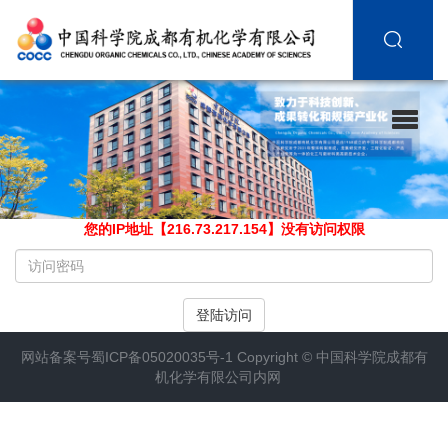
您的IP地址【216.73.217.154】没有访问权限
请
输
入
登陆访问
访
问
网站备案号
蜀ICP备05020035号-1
Copyright ©
中国科学院成都有
密
机化学有限公司内网
码