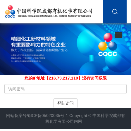
您的IP地址【216.73.217.110】没有访问权限
请
输
入
登陆访问
访
问
网站备案号
蜀ICP备05020035号-1
Copyright ©
中国科学院成都有
密
机化学有限公司内网
码