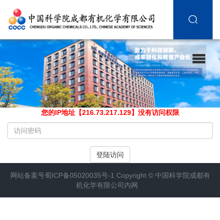
您的IP地址【216.73.217.129】没有访问权限
请
输
入
登陆访问
访
问
网站备案号
蜀ICP备05020035号-1
Copyright ©
中国科学院成都有
密
机化学有限公司内网
码