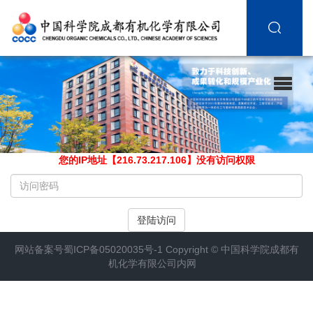
您的IP地址【216.73.217.106】没有访问权限
请
输
入
登陆访问
访
问
网站备案号
蜀ICP备05020035号-1
Copyright ©
中国科学院成都有
密
机化学有限公司内网
码