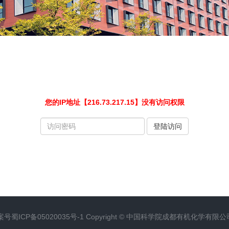
您的IP地址【216.73.217.15】没有访问权限
请
登陆访问
输
入
访
问
密
码
案号
蜀ICP备05020035号-1
Copyright ©
中国科学院成都有机化学有限公