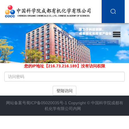
您的IP地址【216.73.216.189】没有访问权限
请
输
入
登陆访问
访
问
网站备案号
蜀ICP备05020035号-1
Copyright ©
中国科学院成都有
密
机化学有限公司内网
码