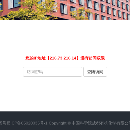
您的IP地址【216.73.216.14】没有访问权限
请
登陆访问
输
入
访
问
密
码
案号
蜀ICP备05020035号-1
Copyright ©
中国科学院成都有机化学有限公