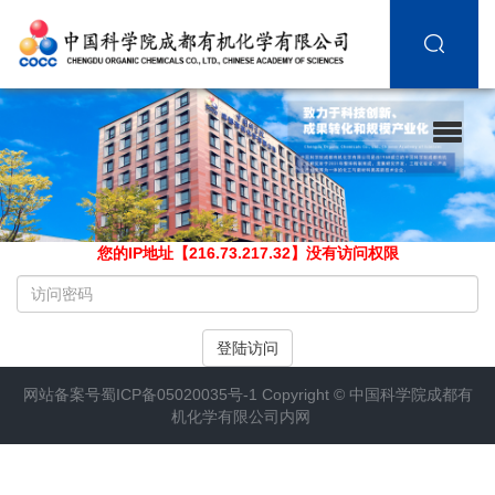
您的IP地址【216.73.217.32】没有访问权限
请
输
入
登陆访问
访
问
网站备案号
蜀ICP备05020035号-1
Copyright ©
中国科学院成都有
密
机化学有限公司内网
码