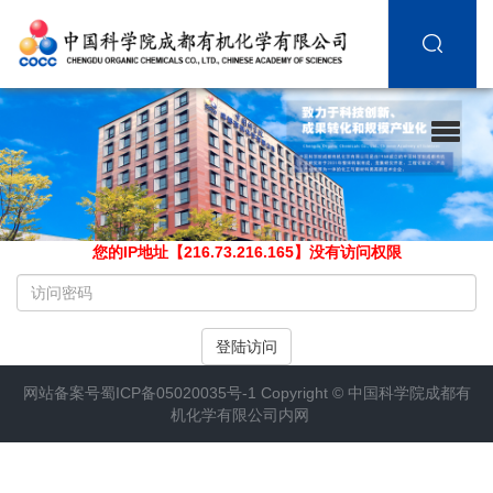
您的IP地址【216.73.216.165】没有访问权限
请
输
入
登陆访问
访
问
网站备案号
蜀ICP备05020035号-1
Copyright ©
中国科学院成都有
密
机化学有限公司内网
码