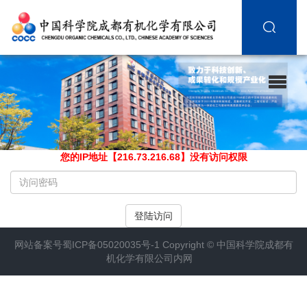
您的IP地址【216.73.216.68】没有访问权限
请
输
入
登陆访问
访
问
网站备案号
蜀ICP备05020035号-1
Copyright ©
中国科学院成都有
密
机化学有限公司内网
码