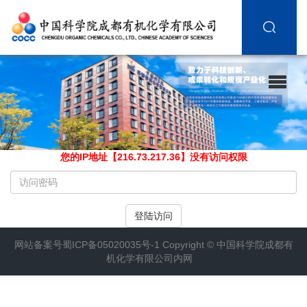
您的IP地址【216.73.217.36】没有访问权限
请
输
入
登陆访问
访
问
网站备案号
蜀ICP备05020035号-1
Copyright ©
中国科学院成都有
密
机化学有限公司内网
码