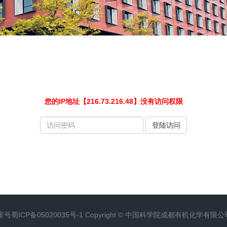
您的IP地址【216.73.216.48】没有访问权限
请
登陆访问
输
入
访
问
密
码
案号
蜀ICP备05020035号-1
Copyright ©
中国科学院成都有机化学有限公