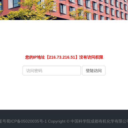
您的IP地址【216.73.216.51】没有访问权限
请
登陆访问
输
入
访
问
密
码
案号
蜀ICP备05020035号-1
Copyright ©
中国科学院成都有机化学有限公