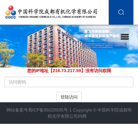
您的IP地址【216.73.217.59】没有访问权限
请
输
入
登陆访问
访
问
网站备案号
蜀ICP备05020035号-1
Copyright ©
中国科学院成都有
密
机化学有限公司内网
码