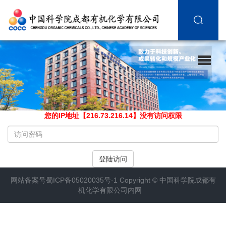
您的IP地址【216.73.216.14】没有访问权限
请
输
入
登陆访问
访
问
网站备案号
蜀ICP备05020035号-1
Copyright ©
中国科学院成都有
密
机化学有限公司内网
码