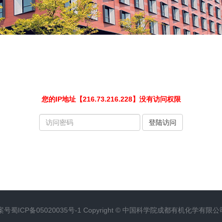
您的IP地址【216.73.216.228】没有访问权限
请
登陆访问
输
入
访
问
密
码
案号
蜀ICP备05020035号-1
Copyright ©
中国科学院成都有机化学有限公