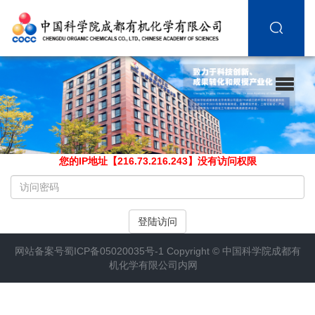
您的IP地址【216.73.216.243】没有访问权限
请
输
入
登陆访问
访
问
网站备案号
蜀ICP备05020035号-1
Copyright ©
中国科学院成都有
密
机化学有限公司内网
码