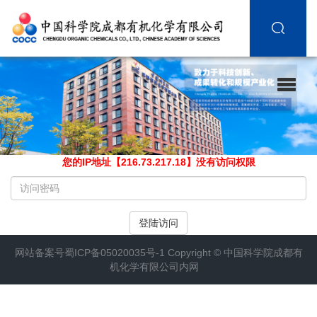
您的IP地址【216.73.217.18】没有访问权限
请
输
入
登陆访问
访
问
网站备案号
蜀ICP备05020035号-1
Copyright ©
中国科学院成都有
密
机化学有限公司内网
码