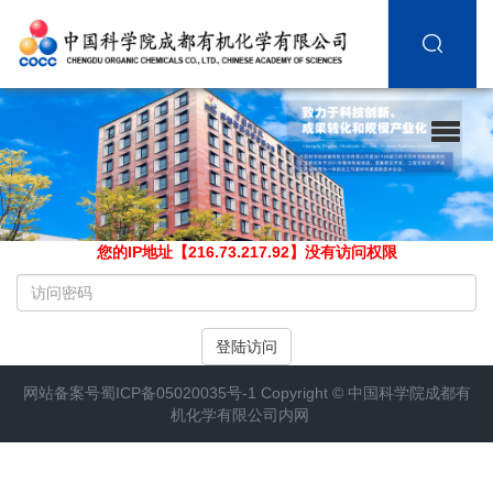
您的IP地址【216.73.217.92】没有访问权限
请
输
入
登陆访问
访
问
网站备案号
蜀ICP备05020035号-1
Copyright ©
中国科学院成都有
密
机化学有限公司内网
码