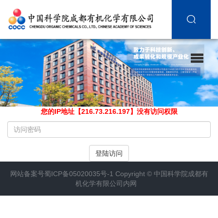
您的IP地址【216.73.216.197】没有访问权限
请
输
入
登陆访问
访
问
网站备案号
蜀ICP备05020035号-1
Copyright ©
中国科学院成都有
密
机化学有限公司内网
码