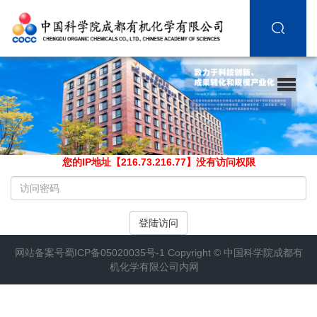
您的IP地址【216.73.216.77】没有访问权限
请
输
入
登陆访问
访
问
网站备案号
蜀ICP备05020035号-1
Copyright ©
中国科学院成都有
密
机化学有限公司内网
码