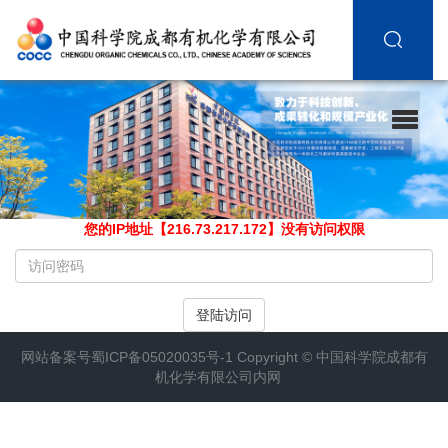
您的IP地址【216.73.217.172】没有访问权限
请
输
入
登陆访问
访
问
网站备案号
蜀ICP备05020035号-1
Copyright ©
中国科学院成都有
密
机化学有限公司内网
码