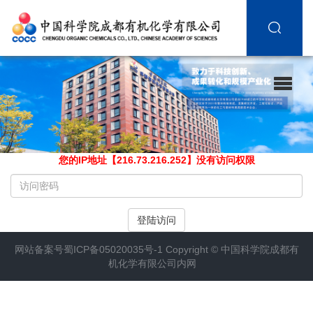
您的IP地址【216.73.216.252】没有访问权限
请
输
入
登陆访问
访
问
网站备案号
蜀ICP备05020035号-1
Copyright ©
中国科学院成都有
密
机化学有限公司内网
码