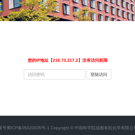
您的IP地址【216.73.217.2】没有访问权限
请
登陆访问
输
入
访
问
密
码
案号
蜀ICP备05020035号-1
Copyright ©
中国科学院成都有机化学有限公