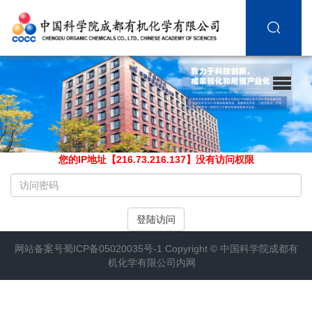
您的IP地址【216.73.216.137】没有访问权限
请
输
入
登陆访问
访
问
网站备案号
蜀ICP备05020035号-1
Copyright ©
中国科学院成都有
密
机化学有限公司内网
码