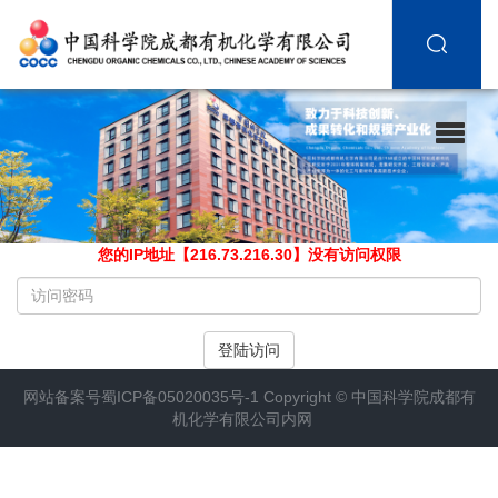
您的IP地址【216.73.216.30】没有访问权限
请
输
入
登陆访问
访
问
网站备案号
蜀ICP备05020035号-1
Copyright ©
中国科学院成都有
密
机化学有限公司内网
码