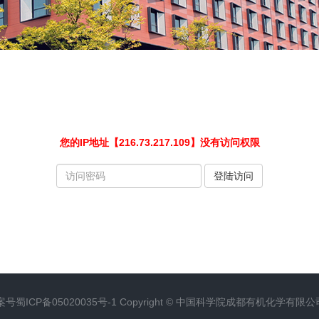
您的IP地址【216.73.217.109】没有访问权限
请
登陆访问
输
入
访
问
密
码
案号
蜀ICP备05020035号-1
Copyright ©
中国科学院成都有机化学有限公