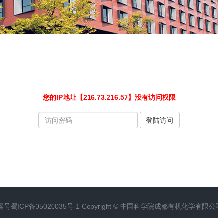
您的IP地址【216.73.216.57】没有访问权限
请
登陆访问
输
入
访
问
密
码
案号
蜀ICP备05020035号-1
Copyright ©
中国科学院成都有机化学有限公