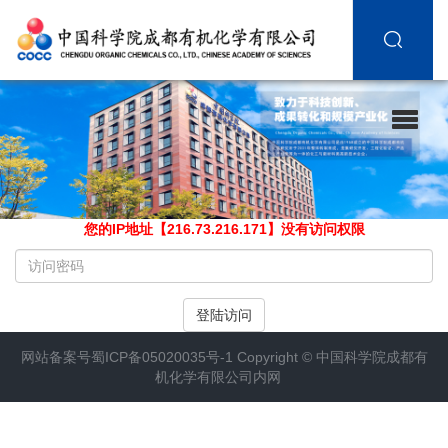
您的IP地址【216.73.216.171】没有访问权限
请
输
入
登陆访问
访
问
网站备案号
蜀ICP备05020035号-1
Copyright ©
中国科学院成都有
密
机化学有限公司内网
码