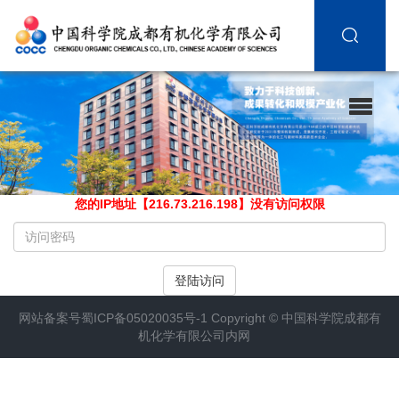
您的IP地址【216.73.216.198】没有访问权限
请
输
入
登陆访问
访
问
网站备案号
蜀ICP备05020035号-1
Copyright ©
中国科学院成都有
密
机化学有限公司内网
码