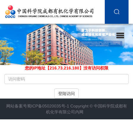
您的IP地址【216.73.216.180】没有访问权限
请
输
入
登陆访问
访
问
网站备案号
蜀ICP备05020035号-1
Copyright ©
中国科学院成都有
密
机化学有限公司内网
码