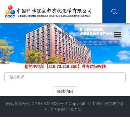
您的IP地址【216.73.216.250】没有访问权限
请
输
入
登陆访问
访
问
网站备案号
蜀ICP备05020035号-1
Copyright ©
中国科学院成都有
密
机化学有限公司内网
码