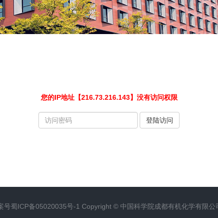
您的IP地址【216.73.216.143】没有访问权限
请
登陆访问
输
入
访
问
密
码
案号
蜀ICP备05020035号-1
Copyright ©
中国科学院成都有机化学有限公