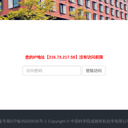
您的IP地址【216.73.217.58】没有访问权限
请
登陆访问
输
入
访
问
密
码
案号
蜀ICP备05020035号-1
Copyright ©
中国科学院成都有机化学有限公