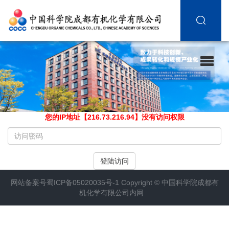
您的IP地址【216.73.216.94】没有访问权限
请
输
入
登陆访问
访
问
网站备案号
蜀ICP备05020035号-1
Copyright ©
中国科学院成都有
密
机化学有限公司内网
码