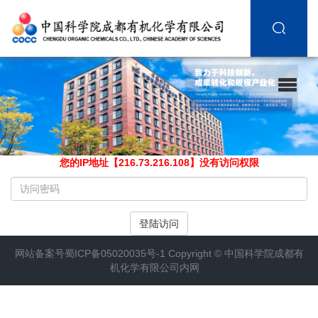
您的IP地址【216.73.216.108】没有访问权限
请
输
入
登陆访问
访
问
网站备案号
蜀ICP备05020035号-1
Copyright ©
中国科学院成都有
密
机化学有限公司内网
码