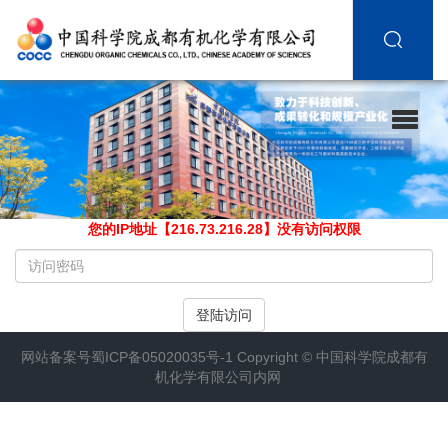
您的IP地址【216.73.216.28】没有访问权限
请
输
入
登陆访问
访
问
网站备案号
蜀ICP备05020035号-1
Copyright ©
中国科学院成都有
密
机化学有限公司内网
码