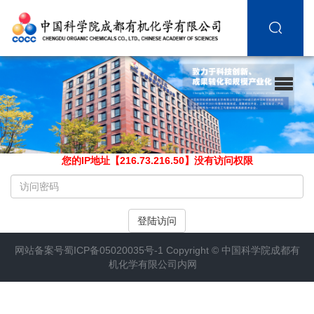
您的IP地址【216.73.216.50】没有访问权限
请
输
入
登陆访问
访
问
网站备案号
蜀ICP备05020035号-1
Copyright ©
中国科学院成都有
密
机化学有限公司内网
码