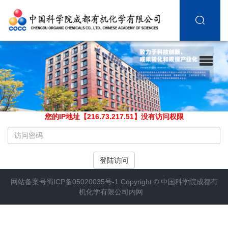
您的IP地址【216.73.217.51】没有访问权限
请
输
入
登陆访问
访
问
网站备案号
蜀ICP备05020035号-1
Copyright ©
中国科学院成都有
密
机化学有限公司内网
码