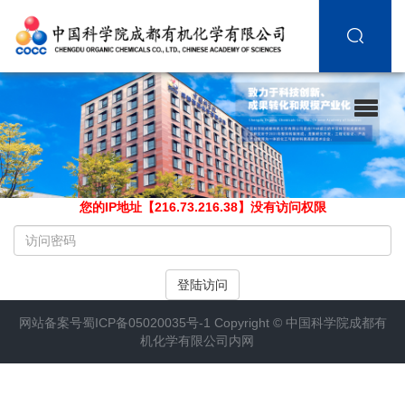
您的IP地址【216.73.216.38】没有访问权限
请
输
入
登陆访问
访
问
网站备案号
蜀ICP备05020035号-1
Copyright ©
中国科学院成都有
密
机化学有限公司内网
码